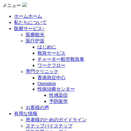
メニュー
ホームホーム
私たちについて
医療サービス>
医療観光
医疗护送
はじめに
救急サービス
チャーター航空救急車
ワークフロー
専門クリニック
香港急症中心
Operation
性病治療センター
性感染症
予防医学
お客様の声
有用な情報
患者様のためのガイドライン
ステップバイステップ